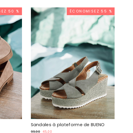
EZ 50 %
ÉCONOMISEZ 55 %
Sandales à plateforme de BUENO
Prix
Prix
99,90
45,00