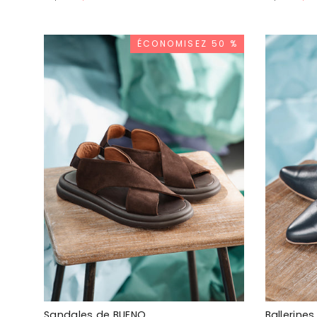
normal
spécial
normal
promo
ÉCONOMISEZ 50 %
Sandales de BUENO
Ballerine