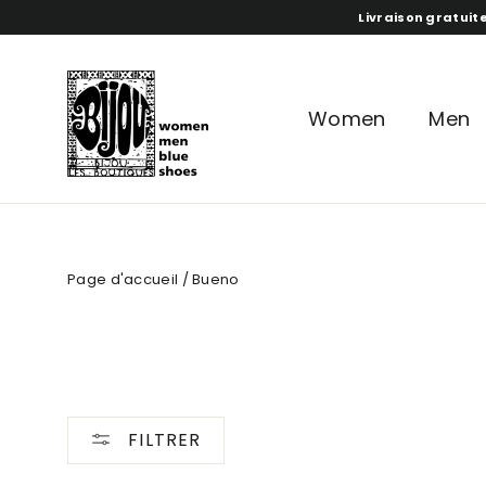
Aller
Livraison gratuite
directement
au
contenu
Women
Men
Page d'accueil
/
Bueno
FILTRER