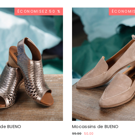
ÉCONOMISEZ 50 %
ÉCONOMIS
 de BUENO
Mocassins de BUENO
Prix
Prix
99,90
50,00