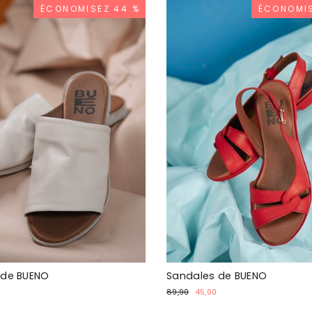
ÉCONOMISEZ 44 %
ÉCONOMIS
 de BUENO
Sandales de BUENO
Prix
Prix
89,90
45,00
al
normal
spécial