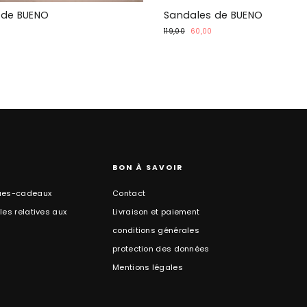
s de BUENO
Sandales de BUENO
Prix
Prix
119,00
60,00
al
normal
promotionnel
BON À SAVOIR
ues-cadeaux
Contact
es relatives aux
Livraison et paiement
conditions générales
protection des données
Mentions légales