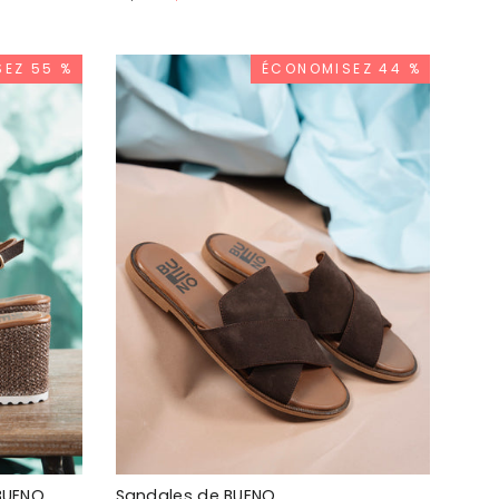
normal
spécial
EZ 55 %
ÉCONOMISEZ 44 %
BUENO
Sandales de BUENO