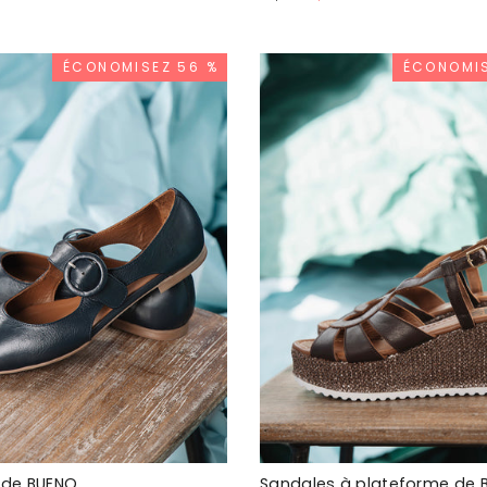
tionnel
normal
spécial
ÉCONOMISEZ 56 %
ÉCONOMIS
s de BUENO
Sandales à plateforme de 