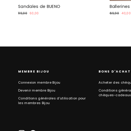
Sandales de BUENO
Ballerine
Prix
Prix
Prix
Prix
119,00
60,00
89,90
40,00
normal
promotionnel
normal
spéci
MEMBRE BIJOU
BONS D'ACHAT
Connexion membre Bijou
Acheter des chèq
Devenir membre Bijou
Conditions général
chèques-cadeaux
Conditions générales d'utilisation pour
les membres Bijou