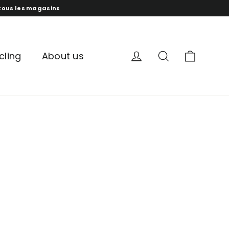
s tous les magasins
panur
compte
recherche
cling
About us