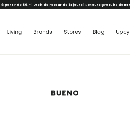
 à partir de 80.– | Droit de retour de 14 jours | Retours gratuits dan
Living
Brands
Stores
Blog
Upcy
BUENO