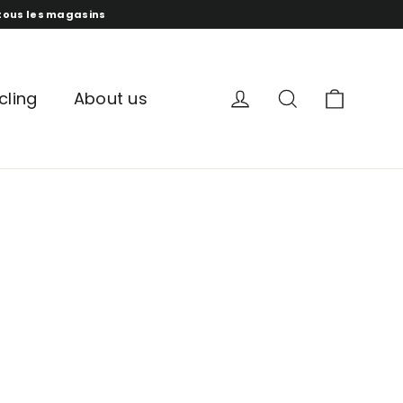
s tous les magasins
panur
compte
recherche
cling
About us