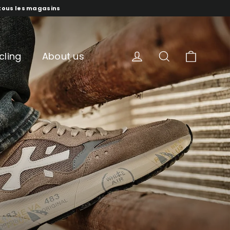
s tous les magasins
panur
compte
recherche
cling
About us