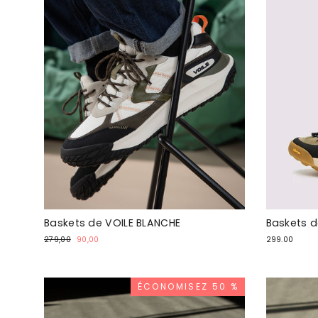
Baskets de VOILE BLANCHE
Baskets 
Prix
Prix
279,00
90,00
299.00
normal
promotionnel
ÉCONOMISEZ 50 %