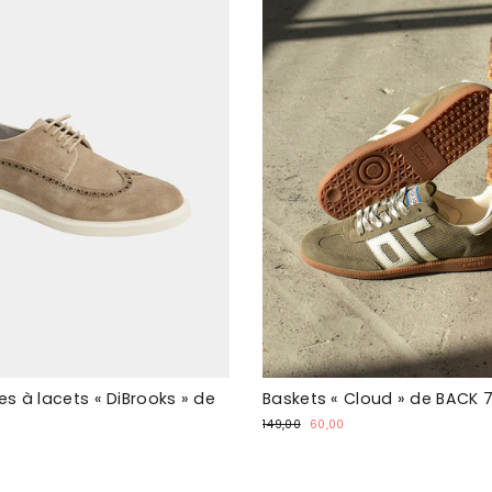
s à lacets « DiBrooks » de
Baskets « Cloud » de BACK 
Prix
Prix
149,00
60,00
normal
spécial
0
ial