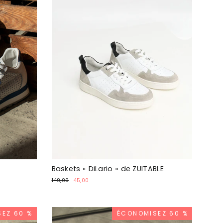
Baskets « DiLario » de ZUITABLE
Prix
Prix
149,00
45,00
normal
promotionnel
EZ 60 %
ÉCONOMISEZ 60 %