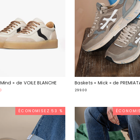
 Mind » de VOILE BLANCHE
Baskets « Mick » de PREMIAT
0
299.00
ial
ÉCONOMISEZ 53 %
ÉCONOMIS