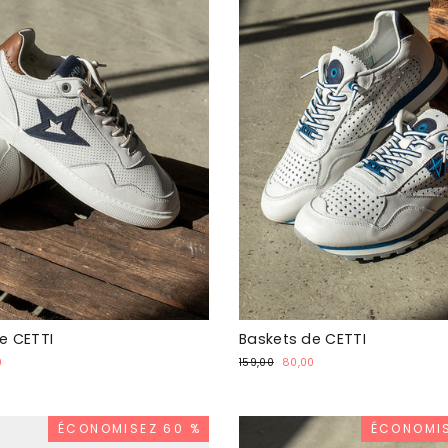
e CETTI
Baskets de CETTI
Prix
Prix
0
159,00
80,00
otionnel
normal
promotionnel
ÉCONOMISEZ 60 %
ÉCONOMIS