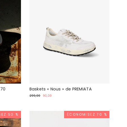
 70
Baskets « Nous » de PREMIATA
Prix
Prix
299,00
90,00
normal
spécial
EZ 50 %
ÉCONOMISEZ 70 %