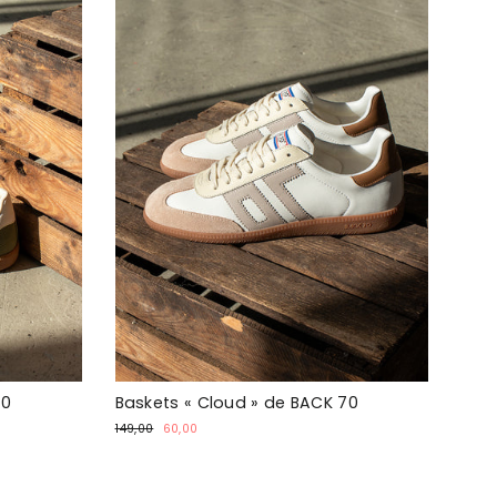
70
Baskets « Cloud » de BACK 70
Prix
Prix
149,00
60,00
normal
spécial