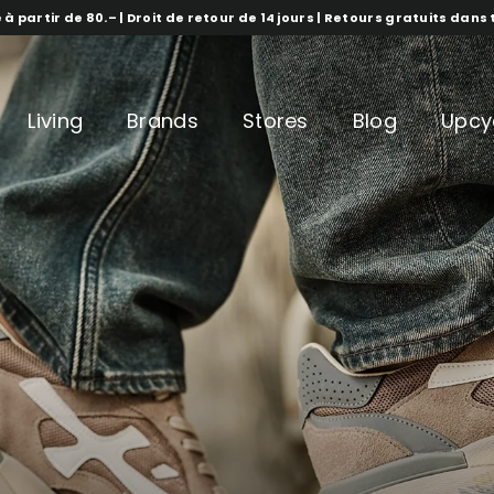
 à partir de 80.– | Droit de retour de 14 jours | Retours gratuits dan
Living
Brands
Stores
Blog
Upcy