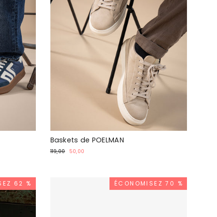
Baskets de POELMAN
Prix
Prix
119,00
50,00
normal
spécial
EZ 62 %
ÉCONOMISEZ 70 %