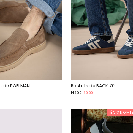
s de POELMAN
Baskets de BACK 70
Prix
Prix
0
149,00
60,00
ial
normal
spécial
ÉCONOMIS