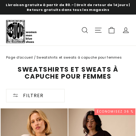
Aller
Livraison gratuite à partir de 80.– | Droit de retour de 14 jours |
directement
Retours gratuits dans tous les magasins
au
contenu
panure
recherche
Navigation s
c
Page d'accueil
/
Sweatshirts et sweats à capuche pour femmes
SWEATSHIRTS ET SWEATS À
CAPUCHE POUR FEMMES
FILTRER
ÉCONOMISEZ 36 %