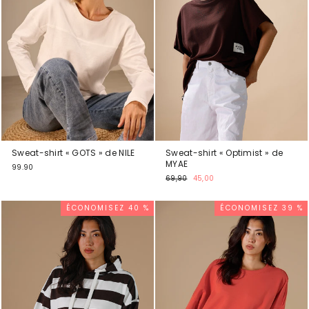
Sweat-shirt « GOTS » de NILE
Sweat-shirt « Optimist » de
MYAE
99.90
Prix
Prix
69,90
45,00
normal
promotionnel
ÉCONOMISEZ 40 %
ÉCONOMISEZ 39 %