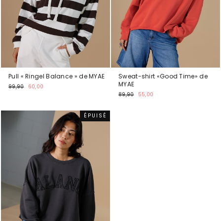
Pull « Ringel Balance » de MYAE
Sweat-shirt «Good Time» de
MYAE
Prix
Prix
99,90
60,00
normal
promotionnel
Prix
Prix
89,90
55,00
normal
promotionnel
ÉPUISÉ