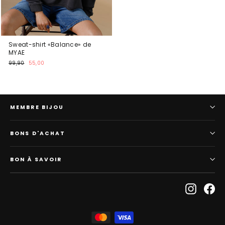
Sweat-shirt «Balance» de
MYAE
Prix
Prix
99,90
55,00
normal
spécial
MEMBRE BIJOU
BONS D'ACHAT
BON À SAVOIR
Instagr
Fa