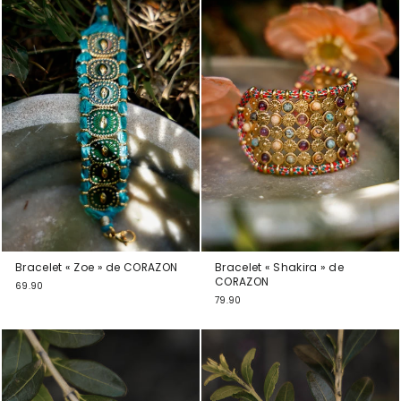
Bracelet « Zoe » de CORAZON
Bracelet « Shakira » de
CORAZON
69.90
79.90