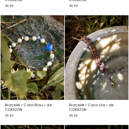
49.90
49.90
Bracelet « Color Blau » de
Bracelet « Coco Lila » de
CORAZON
CORAZON
39.90
49.90