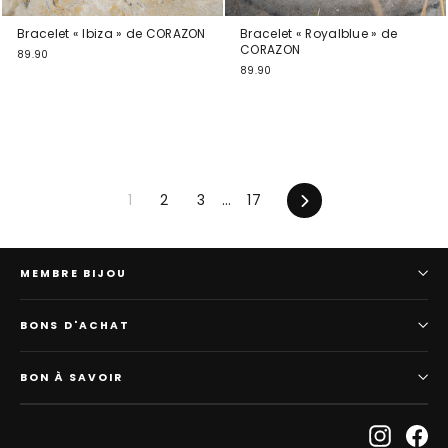
Bracelet « Ibiza » de CORAZON
Bracelet « Royalblue » de
CORAZON
89.90
89.90
En
1
2
3
…
17
avant
MEMBRE BIJOU
BONS D'ACHAT
BON À SAVOIR
Instagr
Fa