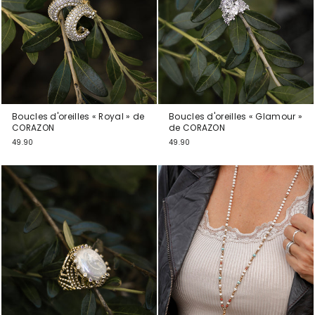
Boucles d'oreilles « Royal » de
Boucles d'oreilles « Glamour »
CORAZON
de CORAZON
49.90
49.90