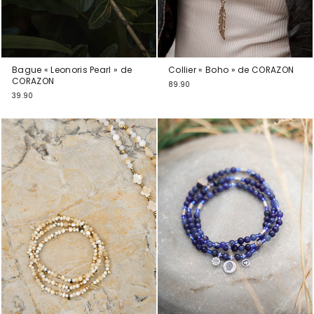
Bague « Leonoris Pearl » de
Collier « Boho » de CORAZON
CORAZON
89.90
39.90