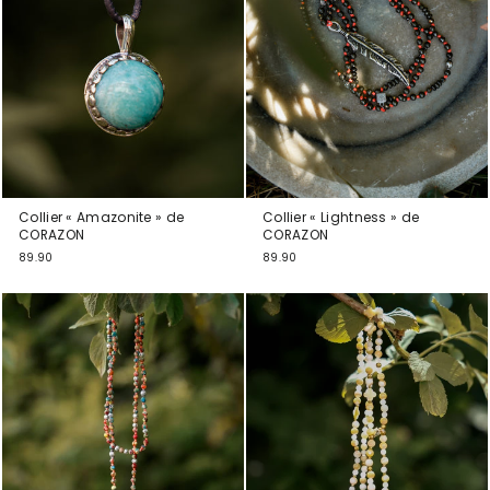
Collier « Amazonite » de
Collier « Lightness » de
CORAZON
CORAZON
89.90
89.90