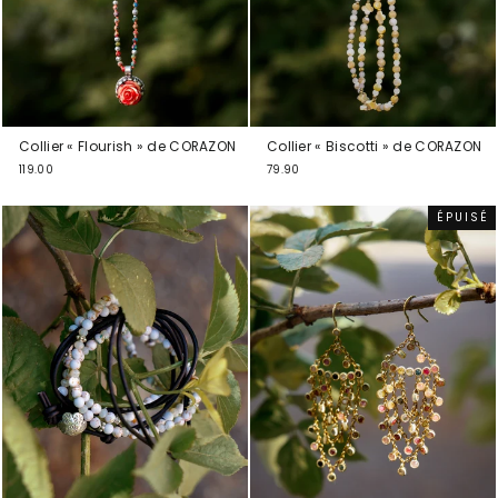
Collier « Flourish » de CORAZON
Collier « Biscotti » de CORAZON
119.00
79.90
ÉPUISÉ