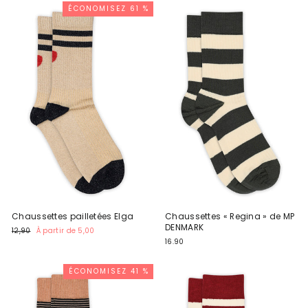
ÉCONOMISEZ 61 %
Chaussettes pailletées Elga
Chaussettes « Regina » de MP
DENMARK
Prix
Prix
12,90
À partir de 5,00
normal
promotionnel
16.90
ÉCONOMISEZ 41 %