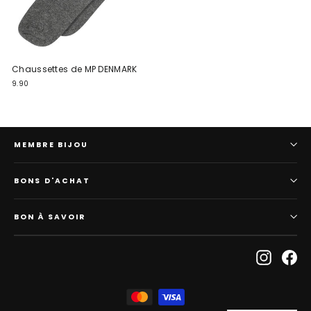
Chaussettes de MP DENMARK
9.90
MEMBRE BIJOU
BONS D'ACHAT
BON À SAVOIR
Instagr
Fa