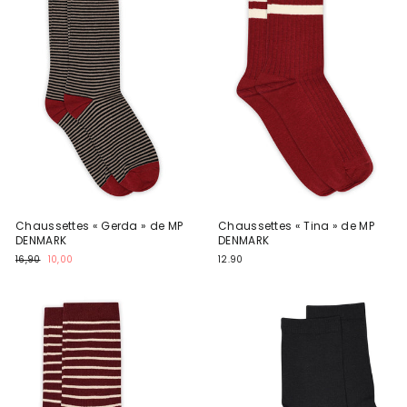
Chaussettes « Gerda » de MP
Chaussettes « Tina » de MP
DENMARK
DENMARK
Prix
Prix
16,90
10,00
12.90
normal
promotionnel