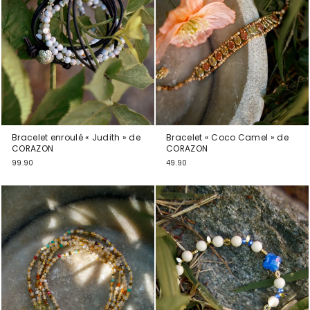
Bracelet enroulé « Judith » de
Bracelet « Coco Camel » de
CORAZON
CORAZON
99.90
49.90