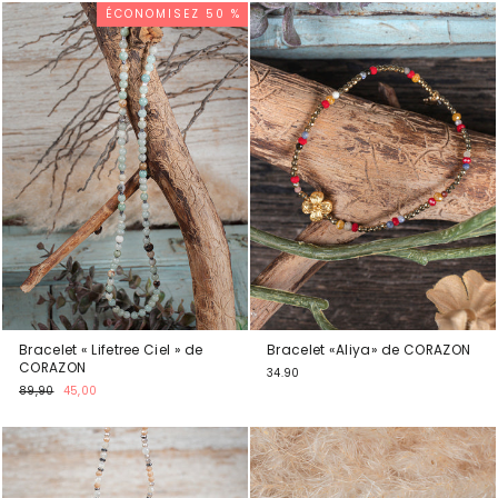
ÉCONOMISEZ 50 %
Bracelet « Lifetree Ciel » de
Bracelet «Aliya» de CORAZON
CORAZON
34.90
Prix
Prix
89,90
45,00
normal
spécial