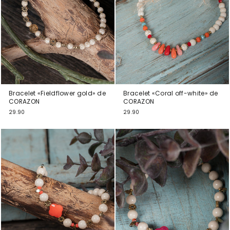
Bracelet «Fieldflower gold» de
Bracelet «Coral off-white» de
CORAZON
CORAZON
29.90
29.90