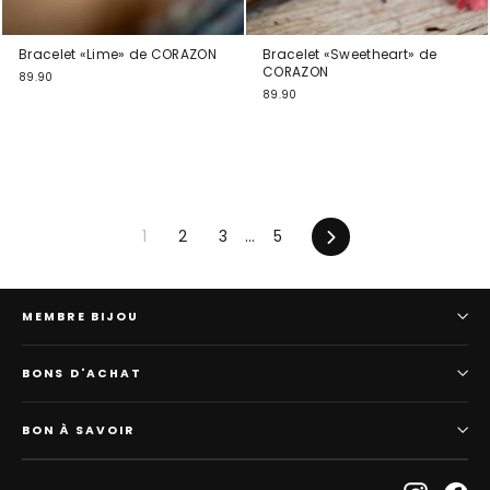
Bracelet «Lime» de CORAZON
Bracelet «Sweetheart» de
CORAZON
89.90
89.90
En
1
2
3
…
5
avant
MEMBRE BIJOU
BONS D'ACHAT
BON À SAVOIR