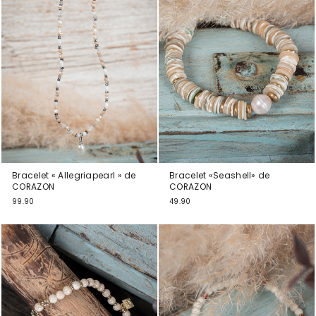
Bracelet « Allegriapearl » de
Bracelet «Seashell» de
CORAZON
CORAZON
99.90
49.90