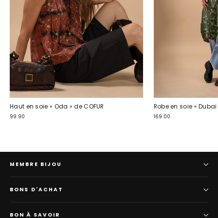
Haut en soie « Oda » de COFUR
Robe en soie « Dubai
99.90
169.00
MEMBRE BIJOU
BONS D'ACHAT
BON À SAVOIR