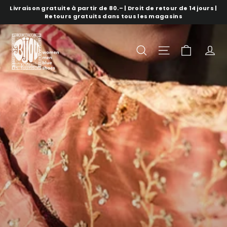
Aller
Livraison gratuite à partir de 80.– | Droit de retour de 14 jours |
directement
Retours gratuits dans tous les magasins
au
contenu
panure
recherche
Navigation s
c