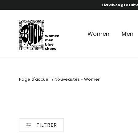
Aller
Livraison gratuite
directement
au
contenu
Women
Men
Page d'accueil
/
Nouveautés - Women
FILTRER