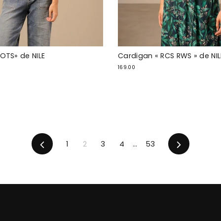
GOTS» de NILE
Cardigan « RCS RWS » de NIL
169.00
Retour
En
1
2
3
4
…
53
avant