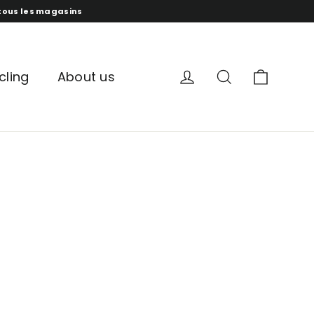
s tous les magasins
panur
compte
recherche
cling
About us