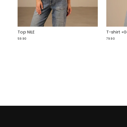
Top NILE
T-shirt «
59.90
79.90