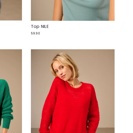
Top NILE
59.90