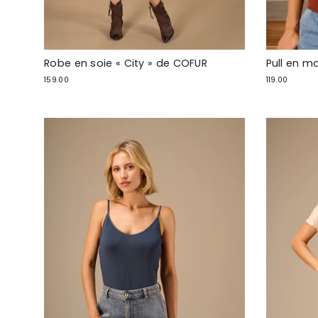
Robe en soie « City » de COFUR
Pull en ma
159.00
119.00