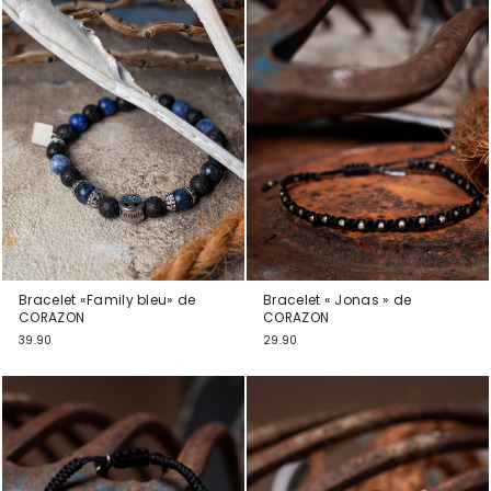
Bracelet «Family bleu» de
Bracelet « Jonas » de
CORAZON
CORAZON
39.90
29.90