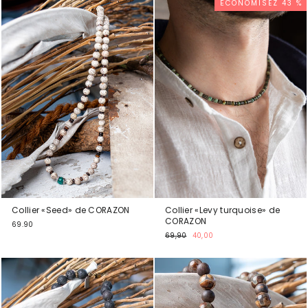
ÉCONOMISEZ 43 %
Collier «Seed» de CORAZON
Collier «Levy turquoise» de
CORAZON
69.90
Prix
Prix
69,90
40,00
normal
promotionnel