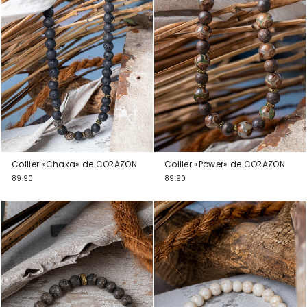
Collier «Chaka» de CORAZON
Collier «Power» de CORAZON
89.90
89.90