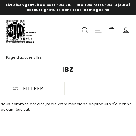
Aller
Livraison gratuite à partir de 80.– | Droit de retour de 14 jours |
directement
Retours gratuits dans tous les magasins
au
contenu
panure
recherche
Navigation s
c
Page d'accueil
/
IBZ
IBZ
FILTRER
Nous sommes désolés, mais votre recherche de produits n'a donné
aucun résultat.