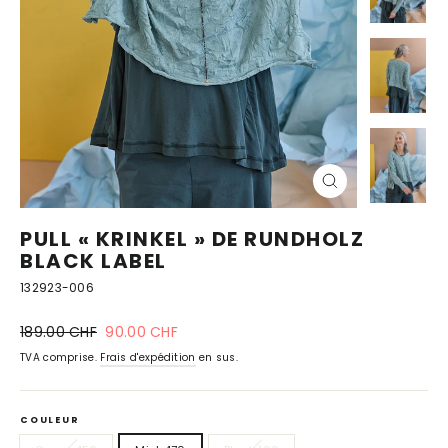
FERMER
(ESC)
PULL « KRINKEL » DE RUNDHOLZ
BLACK LABEL
132923-006
Prix
prix
189.00 CHF
90.00 CHF
normal
spécial
TVA comprise.
Frais d'expédition
en sus.
COULEUR