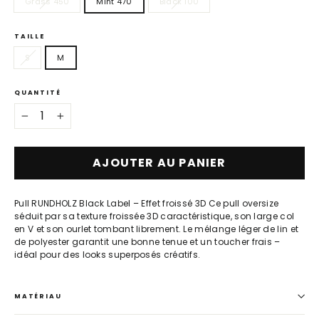
Grass 450
Mint 470
Black 100
TAILLE
S
M
QUANTITÉ
−
+
AJOUTER AU PANIER
Pull RUNDHOLZ Black Label – Effet froissé 3D Ce pull oversize
séduit par sa texture froissée 3D caractéristique, son large col
en V et son ourlet tombant librement. Le mélange léger de lin et
de polyester garantit une bonne tenue et un toucher frais –
idéal pour des looks superposés créatifs.
MATÉRIAU