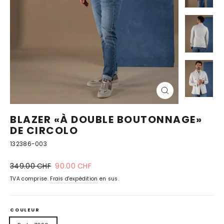
FERMER
(ESC)
BLAZER «À DOUBLE BOUTONNAGE»
DE CIRCOLO
132386-003
Prix
prix
349.00 CHF
90.00 CHF
normal
spécial
TVA comprise.
Frais d'expédition
en sus.
COULEUR