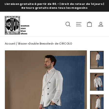
Aller
Livraison gratuite à partir de 80.– | Droit de retour de 14 jours |
directement
Retours gratuits dans tous les magasins
au
contenu
panure
recherche
Navigation s
c
Accueil
/
Blazer «Double Breasted» de CIRCOLO