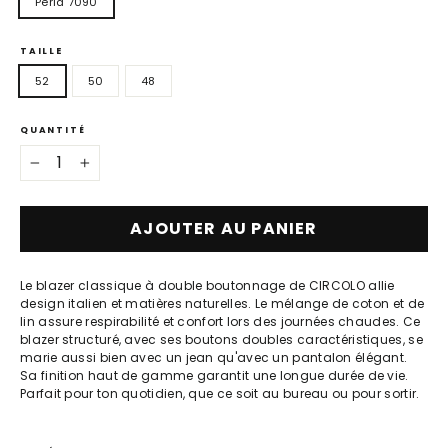
Perla 7090
TAILLE
52
50
48
QUANTITÉ
−
+
AJOUTER AU PANIER
Le blazer classique à double boutonnage de CIRCOLO allie
design italien et matières naturelles. Le mélange de coton et de
lin assure respirabilité et confort lors des journées chaudes. Ce
blazer structuré, avec ses boutons doubles caractéristiques, se
marie aussi bien avec un jean qu'avec un pantalon élégant.
Sa finition haut de gamme garantit une longue durée de vie.
Parfait pour ton quotidien, que ce soit au bureau ou pour sortir.