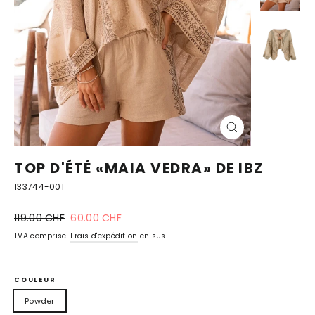
FERMER
(ESC)
TOP D'ÉTÉ «MAIA VEDRA» DE IBZ
133744-001
Prix
prix
119.00 CHF
60.00 CHF
normal
spécial
TVA comprise.
Frais d'expédition
en sus.
COULEUR
Powder