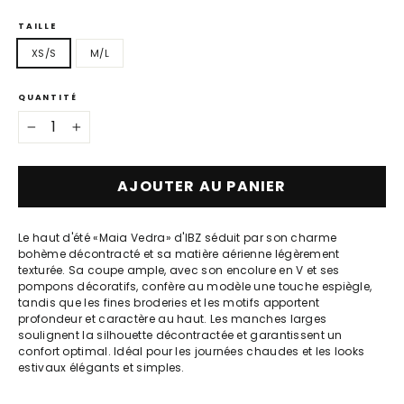
TAILLE
XS/S
M/L
QUANTITÉ
−
+
AJOUTER AU PANIER
Le haut d'été «Maia Vedra» d'IBZ séduit par son charme
bohème décontracté et sa matière aérienne légèrement
texturée. Sa coupe ample, avec son encolure en V et ses
pompons décoratifs, confère au modèle une touche espiègle,
tandis que les fines broderies et les motifs apportent
profondeur et caractère au haut. Les manches larges
soulignent la silhouette décontractée et garantissent un
confort optimal. Idéal pour les journées chaudes et les looks
estivaux élégants et simples.