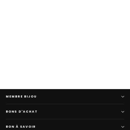
Écharpe «Égyptienne»
Prix
Prix
69,90
25,00
normal
promotionnel
MEMBRE BIJOU
BONS D'ACHAT
BON À SAVOIR