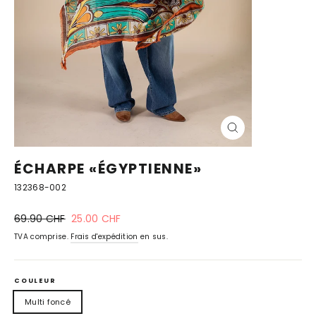
FERMER
(ESC)
ÉCHARPE «ÉGYPTIENNE»
132368-002
Prix
prix
69.90 CHF
25.00 CHF
normal
spécial
TVA comprise.
Frais d'expédition
en sus.
COULEUR
Multi foncé