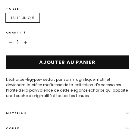
TAILLE
TAILLE UNIQUE
QUANTITÉ
−
+
AJOUTER AU PANIER
L'écharpe «Égypte» séduit par son magnifique motif et
deviendra la pièce maîtresse de ta collection d'accessoires.
Profite de la polyvalence de cette élégante écharpe qui apporte
une touche d'originalité à toutes tes tenues.
MATÉRIAU
COUPE