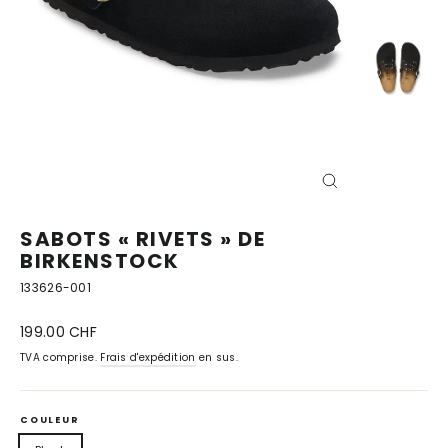
FERMER
(ESC)
SABOTS « RIVETS » DE
BIRKENSTOCK
133626-001
Prix
199.00 CHF
normal
TVA comprise.
Frais d'expédition
en sus.
COULEUR