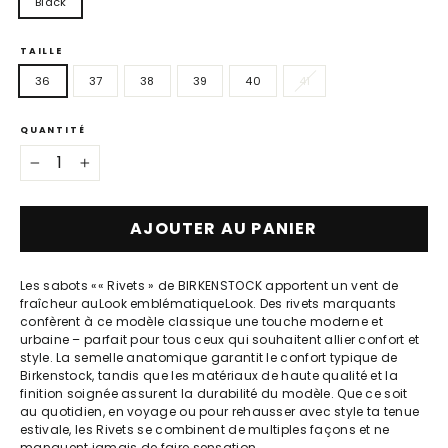
Black
TAILLE
36
37
38
39
40
41
QUANTITÉ
−
+
AJOUTER AU PANIER
Les sabots «
« Rivets » de
BIRKENSTOCK
apportent un vent de
fraîcheur auLook emblématiqueLook. Des rivets marquants
confèrent à ce modèle classique une touche moderne et
urbaine – parfait pour tous ceux qui souhaitent allier confort et
style. La semelle anatomique garantit le confort typique de
Birkenstock, tandis que les matériaux de haute qualité et la
finition soignée assurent la durabilité du modèle. Que ce soit
au quotidien, en voyage ou pour rehausser avec style ta tenue
estivale, les Rivets se combinent de multiples façons et ne
manquent jamais de faire sensation.