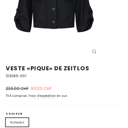
FERMER
(ESC)
VESTE «PIQUE» DE ZEITLOS
133085-001
Prix
prix
239.00 CHF
90.00 CHF
normal
spécial
TVA comprise.
Frais d'expédition
en sus.
COULEUR
Schwarz