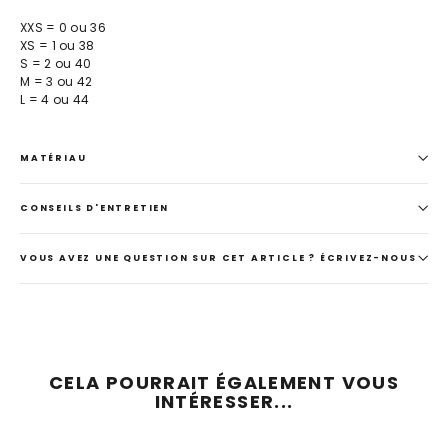
XXS = 0 ou 36
XS = 1 ou 38
S = 2 ou 40
M = 3 ou 42
L = 4 ou 44
MATÉRIAU
CONSEILS D'ENTRETIEN
VOUS AVEZ UNE QUESTION SUR CET ARTICLE ? ÉCRIVEZ-NOUS
CELA POURRAIT ÉGALEMENT VOUS
INTÉRESSER...