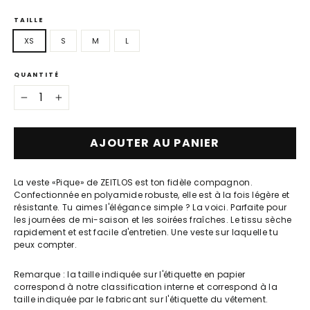
TAILLE
XS
S
M
L
QUANTITÉ
−
+
AJOUTER AU PANIER
La veste «Pique» de ZEITLOS est ton fidèle compagnon.
Confectionnée en polyamide robuste, elle est à la fois légère et
résistante. Tu aimes l'élégance simple ? La voici. Parfaite pour
les journées de mi-saison et les soirées fraîches. Le tissu sèche
rapidement et est facile d'entretien. Une veste sur laquelle tu
peux compter.
Remarque : la taille indiquée sur l'étiquette en papier
correspond à notre classification interne et correspond à la
taille indiquée par le fabricant sur l'étiquette du vêtement.