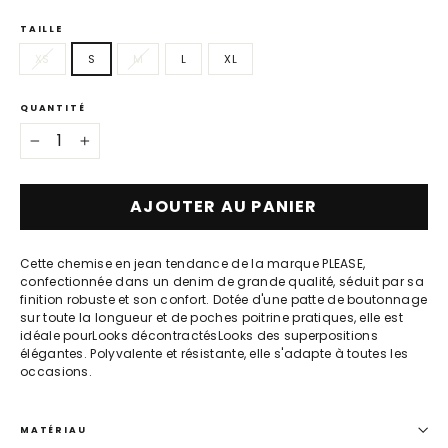
TAILLE
XS
S
M
L
XL
QUANTITÉ
−
+
AJOUTER AU PANIER
Cette chemise en jean tendance de la marque PLEASE,
confectionnée dans un denim de grande qualité, séduit par sa
finition robuste et son confort. Dotée d'une patte de boutonnage
sur toute la longueur et de poches poitrine pratiques, elle est
idéale pourLooks décontractésLooks des superpositions
élégantes. Polyvalente et résistante, elle s'adapte à toutes les
occasions.
MATÉRIAU