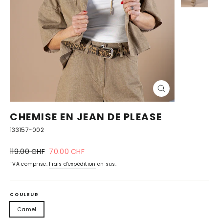
FERMER
(ESC)
CHEMISE EN JEAN DE PLEASE
133157-002
Prix
prix
119.00 CHF
70.00 CHF
normal
spécial
TVA comprise.
Frais d'expédition
en sus.
COULEUR
Camel