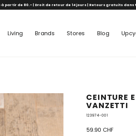
 à partir de 80.– | Droit de retour de 14 jours | Retours gratuits dan
Living
Brands
Stores
Blog
Upcy
CEINTURE E
VANZETTI
123974-001
Prix
59.90 CHF
normal