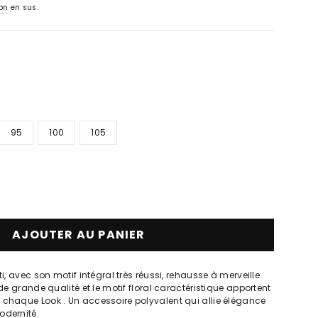
ion
en sus.
95
100
105
AJOUTER AU PANIER
ti, avec son motif intégral très réussi, rehausse à merveille
 de grande qualité et le motif floral caractéristique apportent
 chaque Look . Un accessoire polyvalent qui allie élégance
odernité.