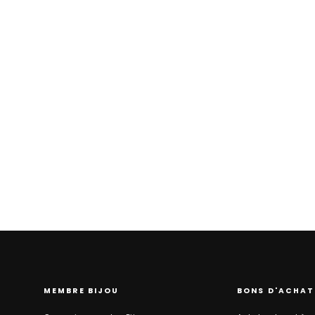
Ceinture en cuir « Flower » de VANZETTI
59.90
MEMBRE BIJOU
BONS D'ACHAT