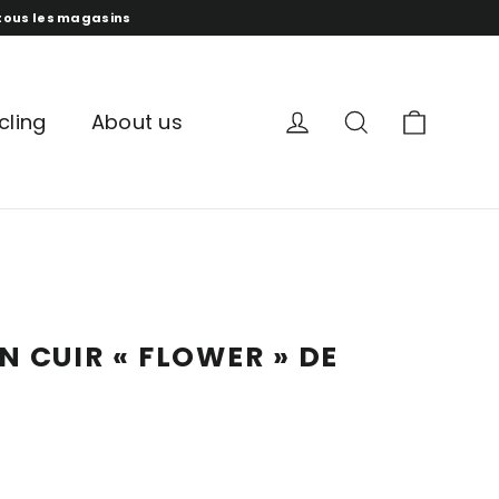
s tous les magasins
panur
compte
recherche
cling
About us
N CUIR « FLOWER » DE