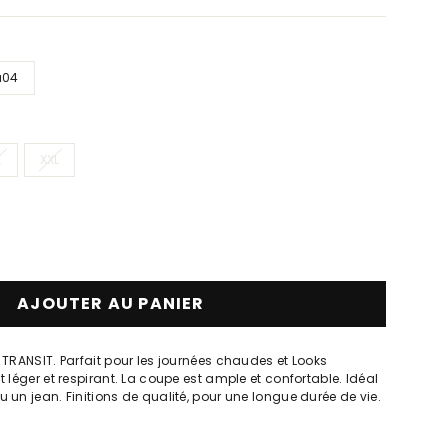
u04
L
XXL
AJOUTER AU PANIER
 TRANSIT. Parfait pour les journées chaudes et Looks
t léger et respirant. La coupe est ample et confortable. Idéal
 un jean. Finitions de qualité, pour une longue durée de vie.