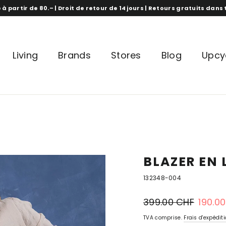
 à partir de 80.– | Droit de retour de 14 jours | Retours gratuits dan
Living
Brands
Stores
Blog
Upcy
BLAZER EN 
132348-004
Prix
prix
399.00 CHF
190.0
normal
spécial
TVA comprise.
Frais d'expédit