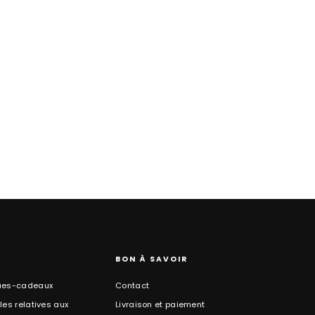
BON À SAVOIR
ues-cadeaux
Contact
es relatives aux
Livraison et paiement