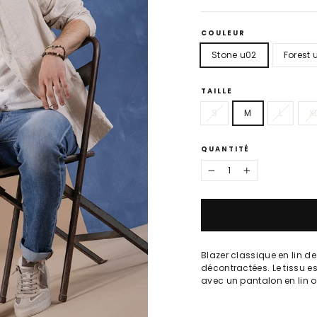
COULEUR
Stone u02
Forest 
TAILLE
S
M
L
X
QUANTITÉ
−
+
Blazer classique en lin de
décontractées. Le tissu es
avec un pantalon en lin ou