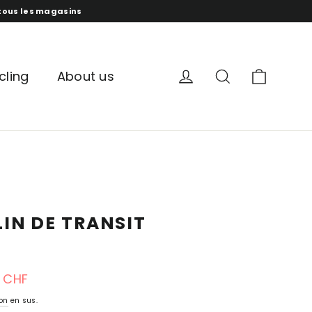
s tous les magasins
panur
compte
recherche
cling
About us
LIN DE TRANSIT
0 CHF
ion
en sus.