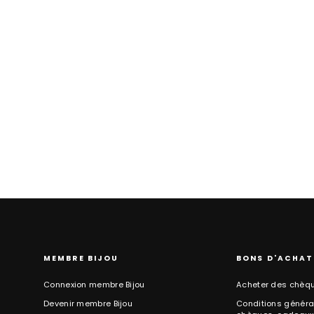
Blazer en lin de TRANSIT
Prix
Prix
399,00
190,00
normal
promotionnel
MEMBRE BIJOU
BONS D'ACHAT
Connexion membre Bijou
Acheter des chèq
Devenir membre Bijou
Conditions général