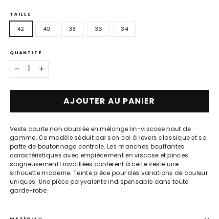
TAILLE
42
40
38
36
34
QUANTITÉ
−
+
AJOUTER AU PANIER
Veste courte non doublée en mélange lin-viscose haut de
gamme. Ce modèle séduit par son col à revers classique et sa
patte de boutonnage centrale. Les manches bouffantes
caractéristiques avec empiècement en viscose et pinces
soigneusement travaillées confèrent à cette veste une
silhouette moderne. Teinte pièce pour des variations de couleur
uniques. Une pièce polyvalente indispensable dans toute
garde-robe.
MATÉRIAU