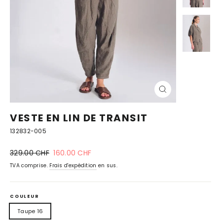
FERMER
(ESC)
VESTE EN LIN DE TRANSIT
132832-005
Prix
prix
329.00 CHF
160.00 CHF
normal
spécial
TVA comprise.
Frais d'expédition
en sus.
COULEUR
Taupe 16