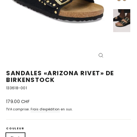
FERMER
(ESC)
SANDALES «ARIZONA RIVET» DE
BIRKENSTOCK
133618-001
Prix
179.00 CHF
normal
TVA comprise.
Frais d'expédition
en sus.
COULEUR