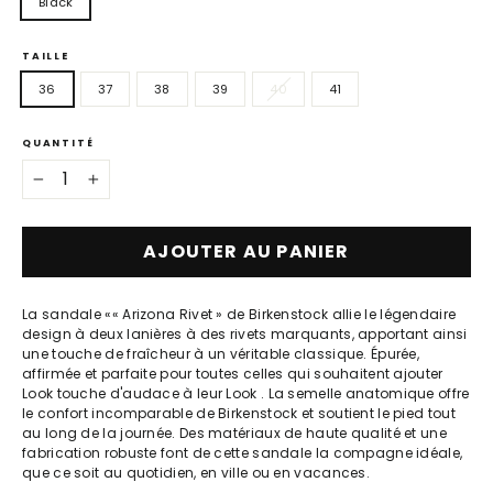
Black
TAILLE
36
37
38
39
40
41
QUANTITÉ
−
+
AJOUTER AU PANIER
La sandale «
« Arizona Rivet » de
Birkenstock
allie le légendaire
design à deux lanières à des rivets marquants, apportant ainsi
une touche de fraîcheur à un véritable classique. Épurée,
affirmée et parfaite pour toutes celles qui souhaitent ajouter
Look touche d'audace à leur Look . La semelle anatomique offre
le confort incomparable de Birkenstock et soutient le pied tout
au long de la journée. Des matériaux de haute qualité et une
fabrication robuste font de cette sandale la compagne idéale,
que ce soit au quotidien, en ville ou en vacances.