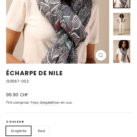
FERMER
(ESC)
ÉCHARPE DE NILE
133567-002
Prix
99.90 CHF
normal
TVA comprise.
Frais d'expédition
en sus.
COULEUR
Graphite
Red