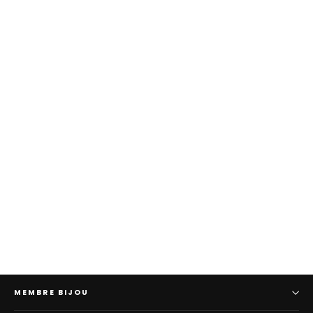
Écharpe de NILE
99.90
MEMBRE BIJOU