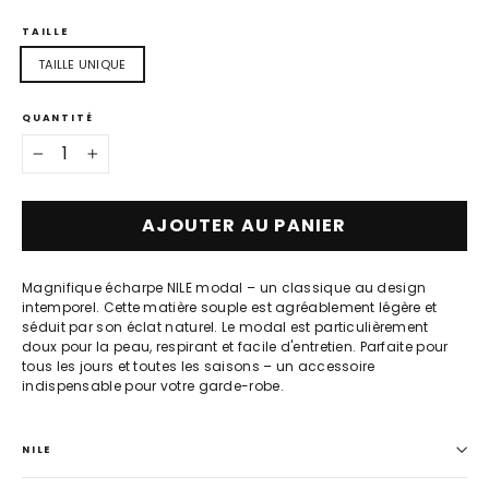
TAILLE
TAILLE UNIQUE
QUANTITÉ
−
+
AJOUTER AU PANIER
Magnifique écharpe NILE modal – un classique au design
intemporel. Cette matière souple est agréablement légère et
séduit par son éclat naturel. Le modal est particulièrement
doux pour la peau, respirant et facile d'entretien. Parfaite pour
tous les jours et toutes les saisons – un accessoire
indispensable pour votre garde-robe.
NILE