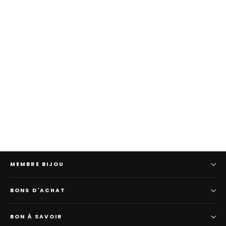
Baskets de CETTI
Prix
Prix
159,00
80,00
normal
promotionnel
MEMBRE BIJOU
BONS D'ACHAT
BON À SAVOIR