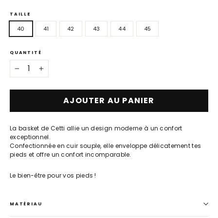
TAILLE
40
41
42
43
44
45
QUANTITÉ
−
+
AJOUTER AU PANIER
La basket de Cetti allie un design moderne à un confort
exceptionnel.
Confectionnée en cuir souple, elle enveloppe délicatement tes
pieds et offre un confort incomparable.
Le bien-être pour vos pieds !
MATÉRIAU