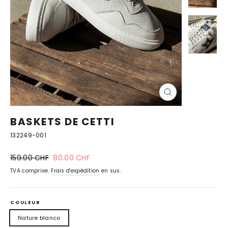
FERMER
(ESC)
BASKETS DE CETTI
132249-001
Prix
prix
159.00 CHF
80.00 CHF
normal
spécial
TVA comprise.
Frais d'expédition
en sus.
COULEUR
Nature blanco