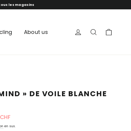
s tous les magasins
panur
compte
recherche
cling
About us
MIND » DE VOILE BLANCHE
 CHF
ion
en sus.