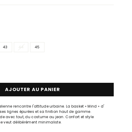
43
44
45
AJOUTER AU PANIER
lienne rencontre l'attitude urbaine. La basket « Mind » d'
ses lignes épurées et sa finition haut de gamme.
e avec tout, du costume au jean. Confort et style
se veut délibérément minimaliste.