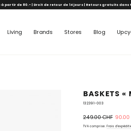
 à partir de 80.– | Droit de retour de 14 jours | Retours gratuits dan
Living
Brands
Stores
Blog
Upcy
BASKETS « 
132391-003
Prix
prix
249.00 CHF
90.00
normal
spécial
TVA comprise.
Frais d'expédit