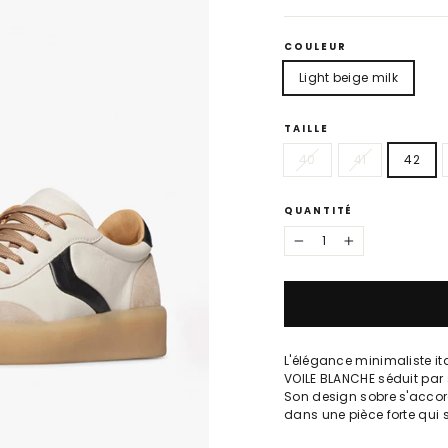
COULEUR
Light beige milk
TAILLE
40
41
42
QUANTITÉ
−
+
L'élégance minimaliste ita
VOILE BLANCHE séduit par 
Son design sobre s'accord
dans une pièce forte qui 